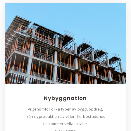
Nybyggnation
Vi genomför olika typer av bygguppdrag,
från nyproduktion av villor, flerbostadshus
till kommersiella lokaler