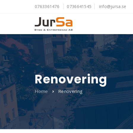
0763361476
0736641545
info@jursa.se
Renovering
Home
Renovering