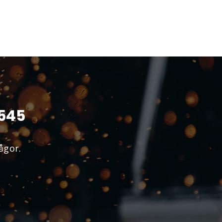
1545
ågor.