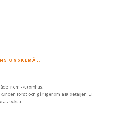
ENS ÖNSKEMÅL.
både inom -/utomhus.
 kunden först och går igenom alla detaljer. El
öras också.