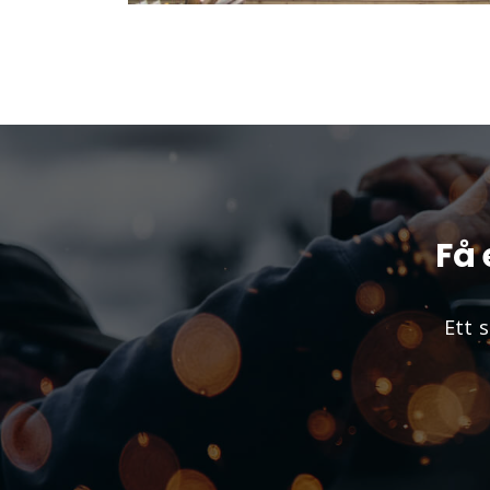
Få 
Ett 